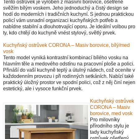
Tento ostrůvek je vyroben z masivní borovice, ošetřené
svěžím bílým voskem. Jeho jednoduchý a čistý design se
hodí do moderních i tradičních kuchyní. S jednou praktickou
policí vám usnadní organizaci kuchyňských potřeb a
nabídne stabilní a dlouhotrvající oporu. Je ideální volbou pro
ty, kdo chtějí do kuchyně vnést stylový, světlý prvek.
Kuchyňský ostrůvek CORONA – Masiv borovice, bílý/med
vosk
Tento model vyniká kontrastní kombinací bílého vosku na
hlavním těle a medového odstínu na pracovní ploše a polici.
Přináší do vaší kuchyně teplý a útulný nádech, což oceníte v
každodenním provozu i při rodinných setkáních. Nabízí také
praktický úložný prostor ve spodní polici, což z něj činí nejen
estetický, ale i vysoce funkční prvek.
Kuchyňský ostrůvek
CORONA – Masiv
borovice, med vosk
Pro milovníky
přírodního stylu je
tady kuchyňský
ostrůvek ošetřený