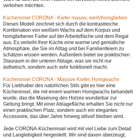
verleihen möchten.
Kücheninsel CORONA - Kiefer massiv, weiß/honigfarben
Dieses Modell zeichnet sich durch die kontrastreiche
Kombination von weißem Wachs auf dem Korpus und
honigfarbener Farbe auf der Arbeitsfläche und dem Regal
aus. Es verleiht Ihrer Küche eine warme und gemütliche
Atmosphäre, die Sie im Alltag und bei Familienfeiern zu
schätzen wissen werden. Außerdem bietet sie praktischen
Stauraum in der unteren Ablage, was sie nicht nur
ästhetisch, sondern auch sehr funktionell macht.
Kücheninsel CORONA - Massive Kiefer, Honigwachs
Für Liebhaber des natürlichen Stils gibt es hier eine
Kücheninsel, die mit einem warmen Honigwachs behandelt
wurde, das die Maserung des Holzes wunderbar zur
Geltung bringt. Mit einer Ablagefläche erhalten Sie nicht nur
einen praktischen Platz, sondern auch ein elegantes
Accessoire, das über Jahre hinweg stilvoll bleiben wird.
Jede CORONA-Kücheninsel wird mit viel Liebe zum Detail
und Langlebigkeit hergestellt. Wir sind davon überzeugt,