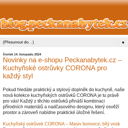
▼
čtvrtek 14. listopadu 2024
Novinky na e-shopu Peckanabytek.cz –
Kuchyňské ostrůvky CORONA pro
každý styl
Pokud hledáte praktický a stylový doplněk do kuchyně, naše
nová kolekce kuchyňských ostrůvků CORONA je tu právě
pro vás! Každý z těchto ostrůvků přináší kombinaci
přírodních materiálů a nadčasového designu, který osvěží
prostor a zároveň nabídne praktické úložné řešení.
Kuchyňský ostrůvek CORONA – Masiv borovice, bílý vosk